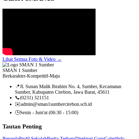
Lihat Semua Foto & Video
→
SMAN 1 Sumber
Berkarakter-Kompetitif-Maju
📍
Jl. Sunan Malik Ibrahim No. 4, Sumber, Kecamatan
Sumber, Kabupaten Cirebon, Jawa Barat, 45611
📞
(0231) 321151
✉️
admin@sman1sumbercirebon.sch.id
🕒
Senin - Jum'at (06:30 - 15:00)
Tautan Penting
Beranda
Profil Sekolah
Berita Terbaru
Direktori Guru
Galeri
Info