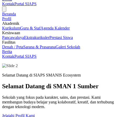
Kontak
Portal SIAPS
Beranda
Profil
Akademik
Kurikulum
Guru & Staf
Agenda Kalender
Kesiswaan
Pancawaluya
Ekstrakurikuler
Prestasi Siswa
Fasilitas
Denah / Peta
Sarana & Prasarana
Galeri Sekolah
Berita
Kontak
Portal SIAPS
Selamat Datang di SIAPS SMANIS Ecosystem
Selamat Datang di SMAN 1 Sumber
Sekolah yang fokus pada karakter, sains, dan prestasi. Kami
membangun budaya belajar yang kolaboratif, kreatif, dan terhubung
dengan teknologi modern.
Jelajahi Profil Kami