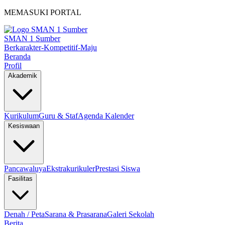
MEMASUKI PORTAL
SMAN 1 Sumber
Berkarakter-Kompetitif-Maju
Beranda
Profil
Akademik
Kurikulum
Guru & Staf
Agenda Kalender
Kesiswaan
Pancawaluya
Ekstrakurikuler
Prestasi Siswa
Fasilitas
Denah / Peta
Sarana & Prasarana
Galeri Sekolah
Berita